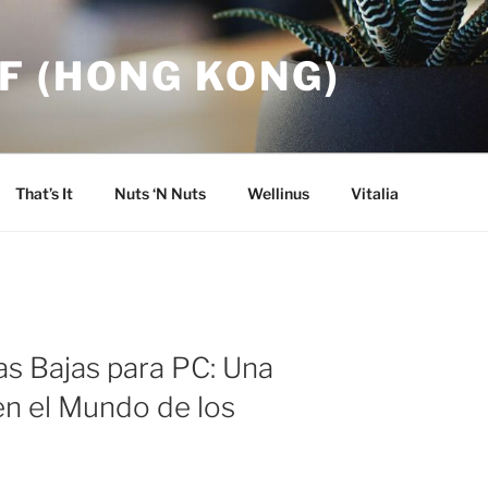
F (HONG KONG)
That’s It
Nuts ‘N Nuts
Wellinus
Vitalia
W
s Bajas para PC: Una
en el Mundo de los