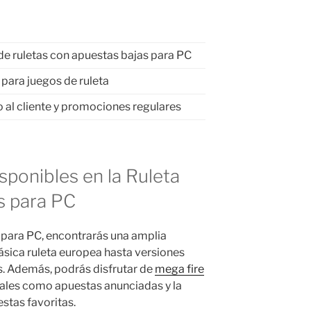
de ruletas con apuestas bajas para PC
para juegos de ruleta
o al cliente y promociones regulares
sponibles en la Ruleta
s para PC
s para PC, encontrarás una amplia
lásica ruleta europea hasta versiones
 Además, podrás disfrutar de
mega fire
ales como apuestas anunciadas y la
stas favoritas.