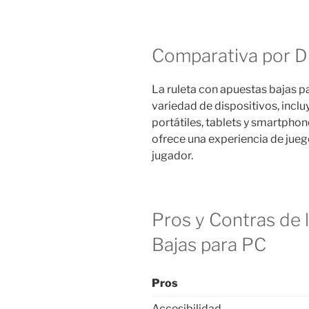
Comparativa por Di
La ruleta con apuestas bajas p
variedad de dispositivos, incl
portátiles, tablets y smartpho
ofrece una experiencia de jueg
jugador.
Pros y Contras de 
Bajas para PC
Pros
Accesibilidad