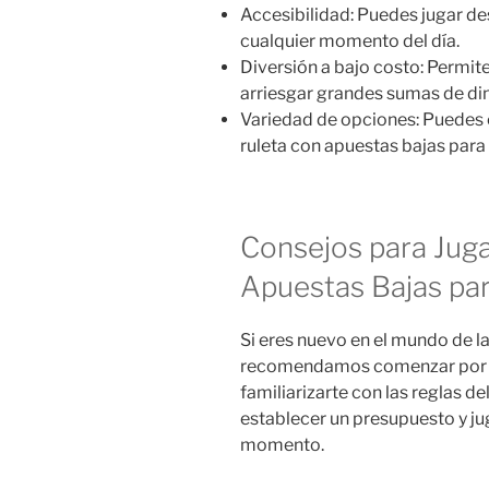
Accesibilidad: Puedes jugar de
cualquier momento del día.
Diversión a bajo costo: Permite 
arriesgar grandes sumas de di
Variedad de opciones: Puedes e
ruleta con apuestas bajas para
Consejos para Juga
Apuestas Bajas pa
Si eres nuevo en el mundo de la
recomendamos comenzar por 
familiarizarte con las reglas d
establecer un presupuesto y j
momento.