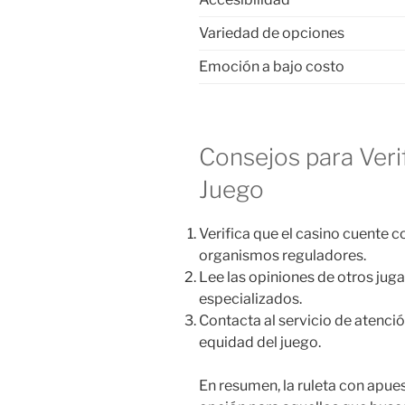
Variedad de opciones
Emoción a bajo costo
Consejos para Verif
Juego
Verifica que el casino cuente co
organismos reguladores.
Lee las opiniones de otros jug
especializados.
Contacta al servicio de atención
equidad del juego.
En resumen, la ruleta con apue