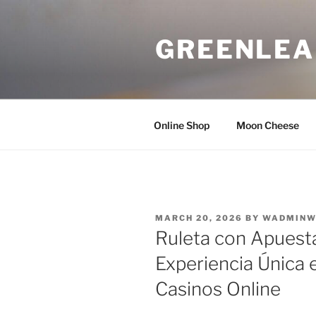
Skip
to
GREENLEA
content
Online Shop
Moon Cheese
POSTED
MARCH 20, 2026
BY
WADMIN
ON
Ruleta con Apuesta
Experiencia Única 
Casinos Online