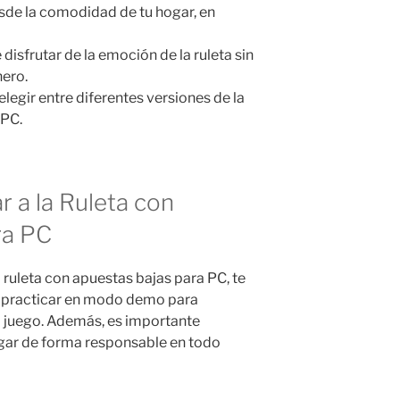
sde la comodidad de tu hogar, en
disfrutar de la emoción de la ruleta sin
nero.
legir entre diferentes versiones de la
 PC.
r a la Ruleta con
ra PC
 ruleta con apuestas bajas para PC, te
practicar en modo demo para
el juego. Además, es importante
ugar de forma responsable en todo