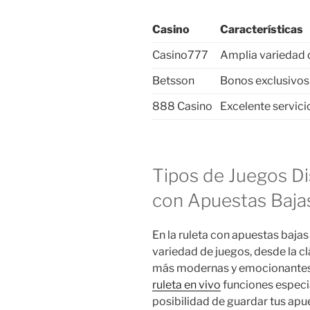
Casino
Características
Casino777
Amplia variedad 
Betsson
Bonos exclusivos 
888 Casino
Excelente servici
Tipos de Juegos Di
con Apuestas Baja
En la ruleta con apuestas baja
variedad de juegos, desde la c
más modernas y emocionantes.
ruleta en vivo
funciones especi
posibilidad de guardar tus apue