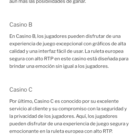
aún más las posibilidades de ganar.
Casino B
En Casino B, los jugadores pueden disfrutar de una
experiencia de juego excepcional con gráficos de alta
calidad y una interfaz fácil de usar. La ruleta europea
segura con alto RTP en este casino está diseñada para
brindar una emoción sin igual a los jugadores.
Casino C
Por último, Casino C es conocido por su excelente
servicio al cliente y su compromiso con la seguridad y
la privacidad de los jugadores. Aquí, los jugadores
pueden disfrutar de una experiencia de juego segura y
emocionante en la ruleta europea con alto RTP.