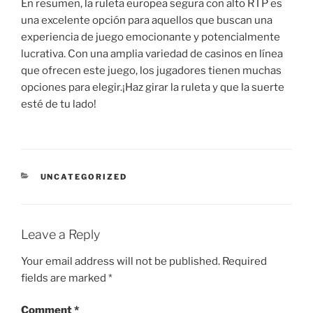
En resumen, la ruleta europea segura con alto RTP es
una excelente opción para aquellos que buscan una
experiencia de juego emocionante y potencialmente
lucrativa. Con una amplia variedad de casinos en línea
que ofrecen este juego, los jugadores tienen muchas
opciones para elegir.¡Haz girar la ruleta y que la suerte
esté de tu lado!
CATEGORIES
UNCATEGORIZED
Leave a Reply
Your email address will not be published.
Required
fields are marked
*
Comment
*