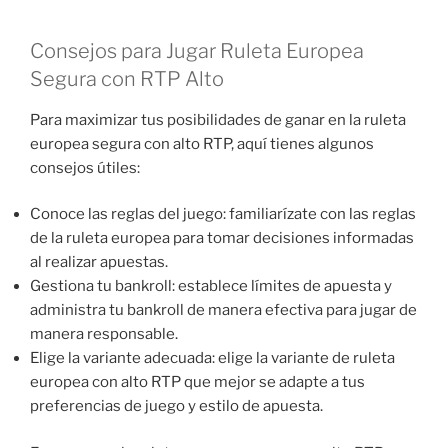
Consejos para Jugar Ruleta Europea
Segura con RTP Alto
Para maximizar tus posibilidades de ganar en la ruleta
europea segura con alto RTP, aquí tienes algunos
consejos útiles:
Conoce las reglas del juego: familiarízate con las reglas
de la ruleta europea para tomar decisiones informadas
al realizar apuestas.
Gestiona tu bankroll: establece límites de apuesta y
administra tu bankroll de manera efectiva para jugar de
manera responsable.
Elige la variante adecuada: elige la variante de ruleta
europea con alto RTP que mejor se adapte a tus
preferencias de juego y estilo de apuesta.