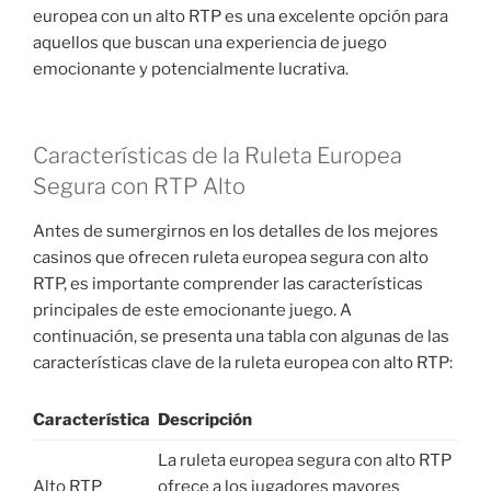
europea con un alto RTP es una excelente opción para
aquellos que buscan una experiencia de juego
emocionante y potencialmente lucrativa.
Características de la Ruleta Europea
Segura con RTP Alto
Antes de sumergirnos en los detalles de los mejores
casinos que ofrecen ruleta europea segura con alto
RTP, es importante comprender las características
principales de este emocionante juego. A
continuación, se presenta una tabla con algunas de las
características clave de la ruleta europea con alto RTP:
Característica
Descripción
La ruleta europea segura con alto RTP
Alto RTP
ofrece a los jugadores mayores