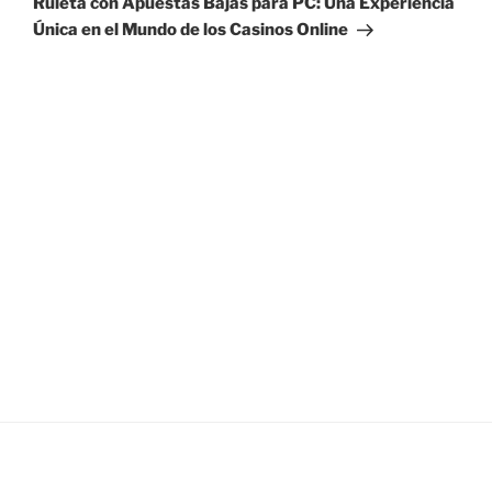
Ruleta con Apuestas Bajas para PC: Una Experiencia
Única en el Mundo de los Casinos Online