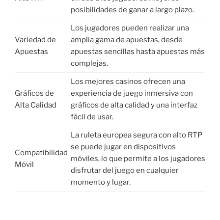
posibilidades de ganar a largo plazo.
Los jugadores pueden realizar una
Variedad de
amplia gama de apuestas, desde
Apuestas
apuestas sencillas hasta apuestas más
complejas.
Los mejores casinos ofrecen una
Gráficos de
experiencia de juego inmersiva con
Alta Calidad
gráficos de alta calidad y una interfaz
fácil de usar.
La ruleta europea segura con alto RTP
se puede jugar en dispositivos
Compatibilidad
móviles, lo que permite a los jugadores
Móvil
disfrutar del juego en cualquier
momento y lugar.