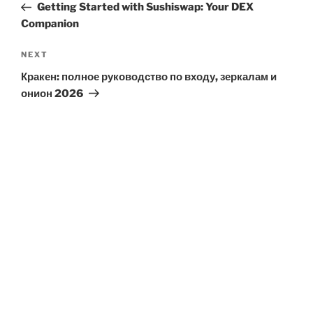
Post
Getting Started with Sushiswap: Your DEX
Companion
Next
NEXT
Post
Кракен: полное руководство по входу, зеркалам и
онион 2026