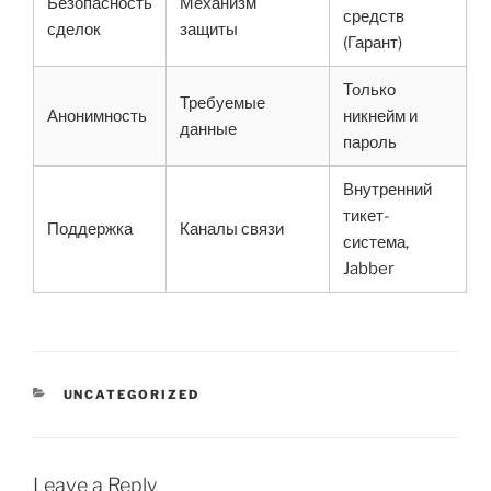
Безопасность
Механизм
средств
сделок
защиты
(Гарант)
Только
Требуемые
Анонимность
никнейм и
данные
пароль
Внутренний
тикет-
Поддержка
Каналы связи
система,
Jabber
CATEGORIES
UNCATEGORIZED
Leave a Reply