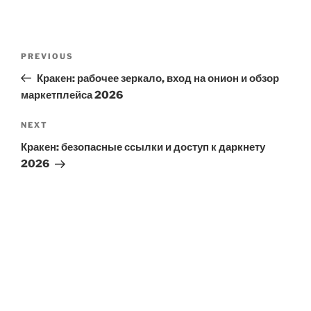
Post
Previous
PREVIOUS
navigation
Post
Кракен: рабочее зеркало, вход на онион и обзор
маркетплейса 2026
Next
NEXT
Post
Кракен: безопасные ссылки и доступ к даркнету
2026