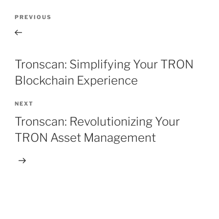
Post
Previous
PREVIOUS
navigation
Post
Tronscan: Simplifying Your TRON
Blockchain Experience
Next
NEXT
Post
Tronscan: Revolutionizing Your
TRON Asset Management