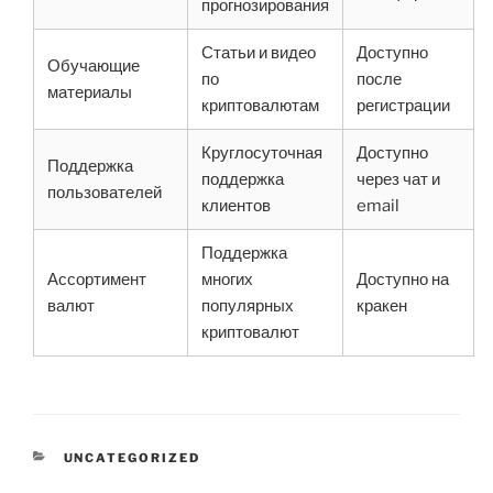
прогнозирования
Статьи и видео
Доступно
Обучающие
по
после
материалы
криптовалютам
регистрации
Круглосуточная
Доступно
Поддержка
поддержка
через чат и
пользователей
клиентов
email
Поддержка
Ассортимент
многих
Доступно на
валют
популярных
кракен
криптовалют
CATEGORIES
UNCATEGORIZED