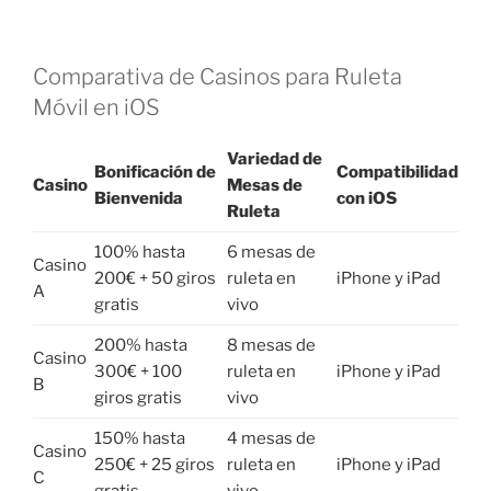
Comparativa de Casinos para Ruleta
Móvil en iOS
Variedad de
Bonificación de
Compatibilidad
Casino
Mesas de
Bienvenida
con iOS
Ruleta
100% hasta
6 mesas de
Casino
200€ + 50 giros
ruleta en
iPhone y iPad
A
gratis
vivo
200% hasta
8 mesas de
Casino
300€ + 100
ruleta en
iPhone y iPad
B
giros gratis
vivo
150% hasta
4 mesas de
Casino
250€ + 25 giros
ruleta en
iPhone y iPad
C