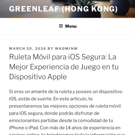
Skip
GREENLEAF (HONG KONG)
to
content
Menu
POSTED
MARCH 20, 2026
BY
WADMINW
ON
Ruleta Móvil para iOS Segura: La
Mejor Experiencia de Juego en tu
Dispositivo Apple
Si eres un amante de la ruleta y posees un dispositivo
iOS, estás de suerte. En este artículo, te
presentaremos las mejores opciones de ruleta móvil
para iOS segura, donde podrás disfrutar de
emocionantes partidas desde la comodidad de tu
iPhone o iPad. Con más de 14 años de experiencia en