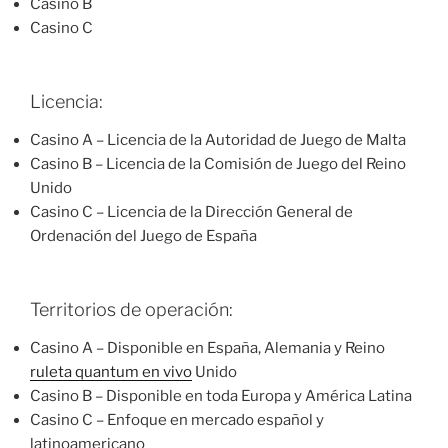
Casino B
Casino C
Licencia:
Casino A – Licencia de la Autoridad de Juego de Malta
Casino B – Licencia de la Comisión de Juego del Reino
Unido
Casino C – Licencia de la Dirección General de
Ordenación del Juego de España
Territorios de operación:
Casino A – Disponible en España, Alemania y Reino
ruleta quantum en vivo
Unido
Casino B – Disponible en toda Europa y América Latina
Casino C – Enfoque en mercado español y
latinoamericano