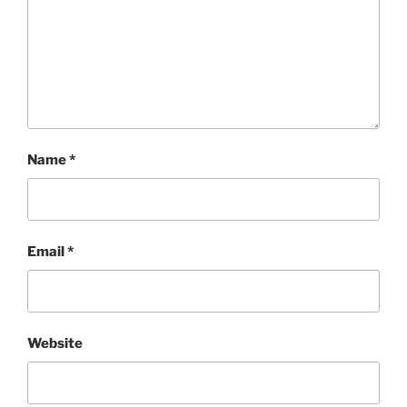
Name
*
Email
*
Website