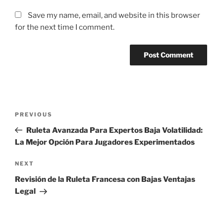
Save my name, email, and website in this browser
for the next time I comment.
Post
Previous
PREVIOUS
navigation
Post
Ruleta Avanzada Para Expertos Baja Volatilidad:
La Mejor Opción Para Jugadores Experimentados
Next
NEXT
Post
Revisión de la Ruleta Francesa con Bajas Ventajas
Legal