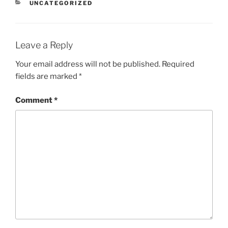
CATEGORIES
UNCATEGORIZED
Leave a Reply
Your email address will not be published.
Required
fields are marked
*
Comment
*