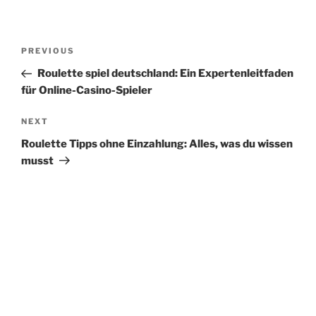
Post
Previous
PREVIOUS
navigation
Post
Roulette spiel deutschland: Ein Expertenleitfaden
für Online-Casino-Spieler
Next
NEXT
Post
Roulette Tipps ohne Einzahlung: Alles, was du wissen
musst