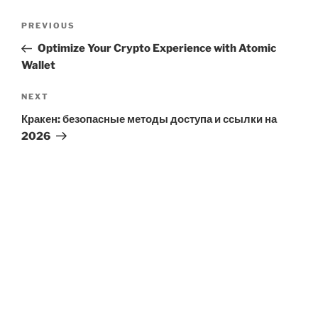
Post
Previous
PREVIOUS
navigation
Post
Optimize Your Crypto Experience with Atomic
Wallet
Next
NEXT
Post
Кракен: безопасные методы доступа и ссылки на
2026