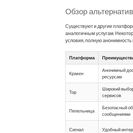
Обзор альтернатив
Существуют и другие платфор
аналогичным услугам. Некотор
условия, полную анонимность
Платформа
Преимуществ
Анонимный дос
Кракен
ресурсам
Широкий выбо
Тор
сервисов
Безопасный о
Пепельница
сообщениями
Сигнал
Удобный инте