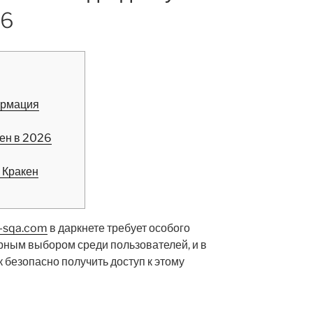
26
ормация
ен в 2026
 Кракен
n-sqa.com
в даркнете требует особого
рным выбором среди пользователей, и в
к безопасно получить доступ к этому