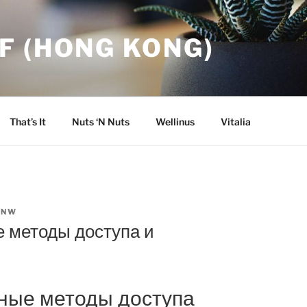
F (HONG KONG)
That’s It
Nuts ‘N Nuts
Wellinus
Vitalia
INW
е методы доступа и
сные методы доступа