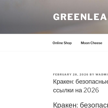
Skip
to
GREENLEA
content
Online Shop
Moon Cheese
POSTED
FEBRUARY 28, 2026
BY
WADM
ON
Кракен: безопасны
ссылки на 2026
Кракен: безопа