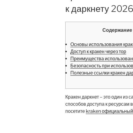
к даркнету 202
Содержание
Основы использования кра
Доступ к кракен через тор
Преимущества использован
Безопасность при использо
Полезные ссылки кракен да
Кракен даркнет – это один из
способов доступа к ресурсам в
посетите
kraken официальный 