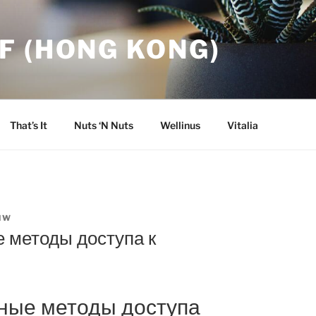
F (HONG KONG)
That’s It
Nuts ‘N Nuts
Wellinus
Vitalia
NW
е методы доступа к
сные методы доступа