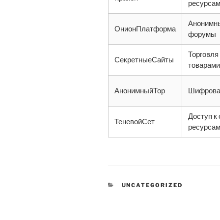
ресурса
Анонимны
ОнионПлатформа
форумы
Торговля
СекретныеСайты
товарами
АнонимныйТор
Шифрова
Доступ к
ТеневойСет
ресурса
CATEGORIES
UNCATEGORIZED