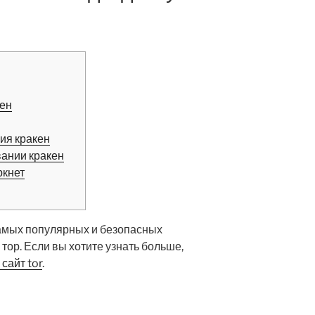
6
кен
ия кракен
вании кракен
ркнет
 самых популярных и безопасных
 тор. Если вы хотите узнать больше,
сайт tor
.