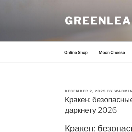
Skip
to
GREENLEA
content
Online Shop
Moon Cheese
POSTED
DECEMBER 2, 2025
BY
WADMI
ON
Кракен: безопасны
даркнету 2026
Кракен: безопа