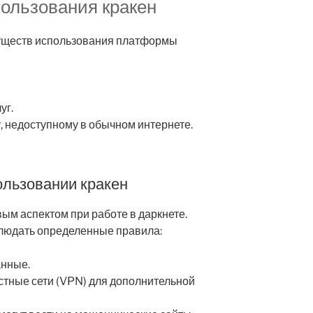
ользования кракен
уществ использования платформы
уг.
у, недоступному в обычном интернете.
ользовании кракен
ым аспектом при работе в даркнете.
блюдать определенные правила:
анные.
стные сети (VPN) для дополнительной