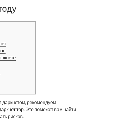
году
нет
ион
аркнете
и
я даркнетом, рекомендуем
даркнет тор
. Это поможет вам найти
ть рисков.