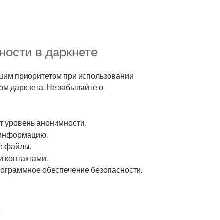
ности в даркнете
шим приоритетом при использовании
рм даркнета. Не забывайте о
т уровень анонимности.
 информацию.
е файлы.
и контактами.
рограммное обеспечение безопасности.
н