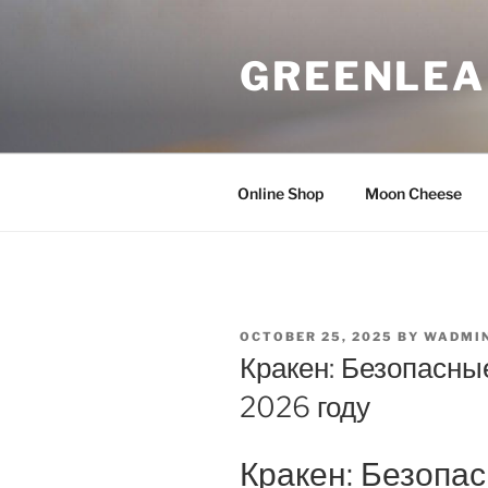
Skip
to
GREENLEA
content
Online Shop
Moon Cheese
POSTED
OCTOBER 25, 2025
BY
WADMI
ON
Кракен: Безопасны
2026 году
Кракен: Безопа