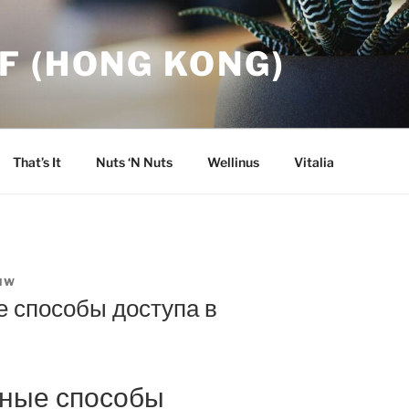
F (HONG KONG)
That’s It
Nuts ‘N Nuts
Wellinus
Vitalia
NW
е способы доступа в
сные способы