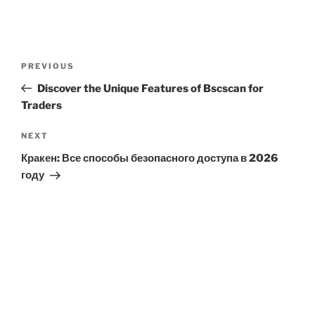
Post
Previous
PREVIOUS
navigation
Post
Discover the Unique Features of Bscscan for
Traders
Next
NEXT
Post
Кракен: Все способы безопасного доступа в 2026
году