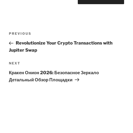
Post
Previous
PREVIOUS
navigation
Post
Revolutionize Your Crypto Transactions with
Jupiter Swap
Next
NEXT
Post
Кракен Онион 2026: Безопасное Зеркало
Детальный Обзор Площадки