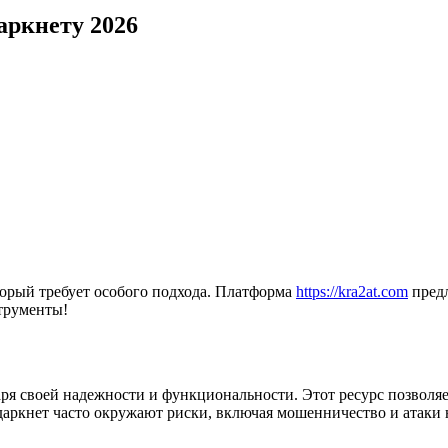
аркнету 2026
торый требует особого подхода. Платформа
https://kra2at.com
предл
струменты!
аря своей надежности и функциональности. Этот ресурс позволя
даркнет часто окружают риски, включая мошенничество и атаки 