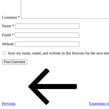
Comment
*
Name
*
Email
*
Website
Save my name, email, and website in this browser for the next ti
Post
Previous
Post
navigation
Previous
Experience 
Next